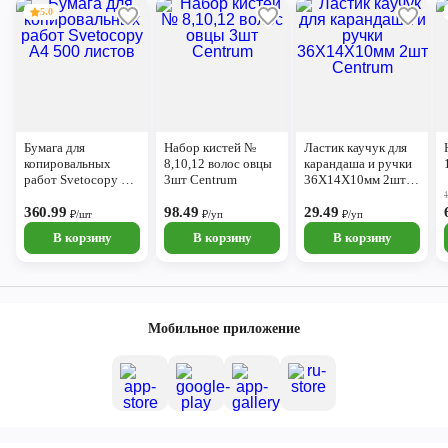
5.0
Бумага для
Набор кистей №
Ластик каучук для
копировальных
8,10,12 волос овцы
карандаша и ручки
работ Svetocopy А4
3шт Centrum
36Х14Х10мм 2шт
500 листов
Centrum
360.99
98.49
29.49
₽/шт
₽/уп
₽/уп
В корзину
В корзину
В корзину
Мобильное приложение