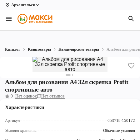
Архангельск
Вологда
Архангельск
Великий Устюг
Каталог
Канцтовары
Канцелярские товары
Альбом для рисов
Киров
Кирово-Чепецк
Коряжма
Альбом для рисования А4 32л скрепка Profit
спортивные авто
Котлас
0
Нет оценок
Нет отзывов
Новодвинск
Характеристики
Рыбинск
Артикул
653719-150172
Северодвинск
Условия хранения
Обычные условия