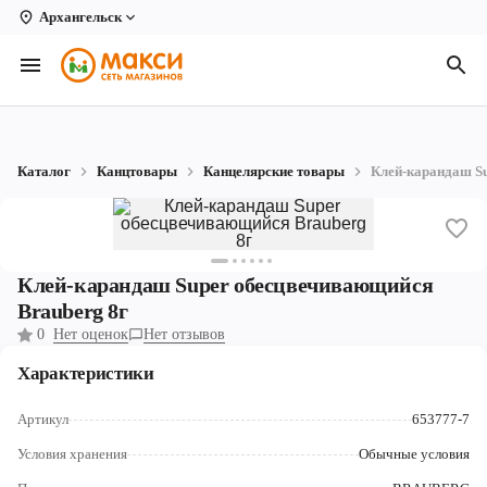
Архангельск
Вологда
Архангельск
Великий Устюг
Каталог
Канцтовары
Канцелярские товары
Клей-карандаш S
Киров
Кирово-Чепецк
Коряжма
Клей-карандаш Super обесцвечивающийся
Brauberg 8г
Котлас
0
Нет оценок
Нет отзывов
Новодвинск
Характеристики
Рыбинск
Артикул
653777-7
Северодвинск
Условия хранения
Обычные условия