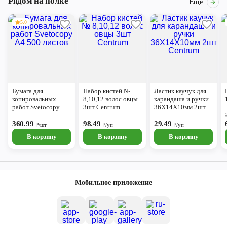
Рядом на полке
Ещё
5.0
Бумага для
Набор кистей №
Ластик каучук для
копировальных
8,10,12 волос овцы
карандаша и ручки
работ Svetocopy А4
3шт Centrum
36Х14Х10мм 2шт
500 листов
Centrum
360.99
98.49
29.49
₽/шт
₽/уп
₽/уп
В корзину
В корзину
В корзину
Мобильное приложение