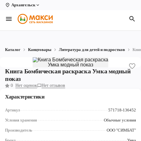
Архангельск
Вологда
Архангельск
Великий Устюг
Каталог
Канцтовары
Литература для детей и подростков
Книг
Киров
Кирово-Чепецк
Книга Бомбическая раскраска Умка модный
показ
Коряжма
0
Нет оценок
Нет отзывов
Котлас
Характеристики
Новодвинск
Артикул
571718-136452
Рыбинск
Условия хранения
Обычные условия
Производитель
ООО "СИМБАТ"
Северодвинск
Бренд
Умка