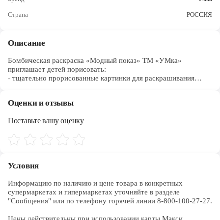
Череповец
Страна
РОССИЯ
Ярославль
Описание
Бомбическая раскраска «Модный показ» ТМ «УМка»
приглашает детей порисовать:
- тщательно прорисованные картинки для раскрашивания
- интересные иллюстрации с аниме-персонажами
- короткие сюжетные тексты к рисункам
Оценки и отзывы
Эта занимательная раскраска не только скрасит досуг ребёнка,
Поставьте вашу оценку
но и поможет ему потренировать руку к письму. Внутри
маленького художника ожидают интересные картинки с
чётким контуром и сюжетные тексты к ним. Благодаря
удобному формату раскраску можно взять с собой в дорогу.
Условия
Игровые занятия с раскраской ТМ «УМка» способствуют
развитию:
Информацию по наличию и цене товара в конкретных 
- мелкой моторики
супермаркетах и гипермаркетах уточняйте в разделе 
- сенсорного развития
"Сообщения" или по телефону горячей линии 8-800-100-27-27. 

- творческого мышления
- внимания
Цены действительны при использовании карты Макси.
- речи