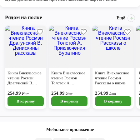
Объём: 16 стр. Формат: 214 x 290 мм (А4).
Материал: офсетная бумага.
Рядом на полке
Ещё
Рекомендовано детям младшего школьного возраста.
Книга Внеклассное
Книга Внеклассное
Книга Внеклассное
чтение Росмэн
чтение Росмэн
чтение Росмэн
Драгунский В.
Толстой А.
Рассказы о школе
Денискины
Приключения
рассказы
254.99
Буратино
254.99
254.99
₽/шт
₽/шт
₽/шт
В корзину
В корзину
В корзину
Мобильное приложение