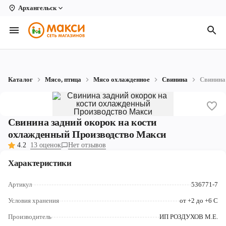
Архангельск
Вологда
Архангельск
Великий Устюг
Каталог
Мясо, птица
Мясо охлажденное
Свинина
Свинина
Киров
Кирово-Чепецк
Свинина задний окорок на кости
Коряжма
охлажденный Производство Макси
4.2
13 оценок
Нет отзывов
Котлас
Характеристики
Новодвинск
Артикул
536771-7
Рыбинск
Условия хранения
от +2 до +6 С
Северодвинск
Производитель
ИП РОЗДУХОВ М.Е.