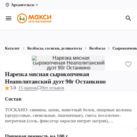
Архангельск
Вологда
Архангельск
Великий Устюг
Каталог
Колбасы, сосиски, деликатесы
Колбасы
Сырокопчен
Киров
Кирово-Чепецк
Нарезка мясная сырокопченая
Коряжма
Неаполитанский дуэт 90г Останкино
5.0
15 оценок
Нет отзывов
Котлас
Состав
Новодвинск
ТОСКАНО: свинина, шпик, животный белок, пищевые волокна
Рыбинск
(цитрусовые, свекольные, пшеничные), смесь посолочно-
нитритная (соль, фиксатор окраски нитрит натрия),
регуляторы кислотности: глюконо-дельта-лактон, ацетаты
Северодвинск
натрия, цитраты натрия, трифосфаты; сахара, соль,
Пищевая ценность на 100 г