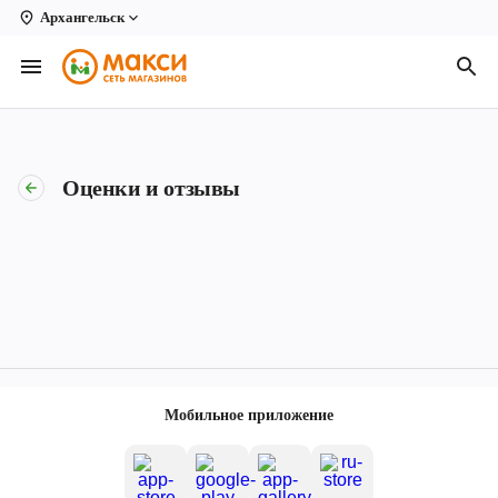
Архангельск
Вологда
Архангельск
Великий Устюг
Оценки и отзывы
Киров
Кирово-Чепецк
Коряжма
Котлас
Новодвинск
Мобильное приложение
Рыбинск
Северодвинск