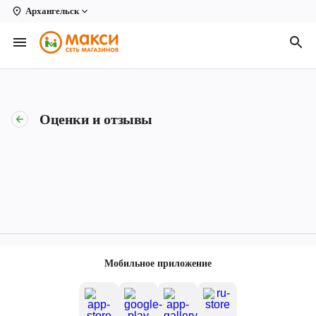
Архангельск
Вологда
Архангельск
Великий Устюг
Оценки и отзывы
Киров
Кирово-Чепецк
Коряжма
Котлас
Новодвинск
Мобильное приложение
Рыбинск
Северодвинск