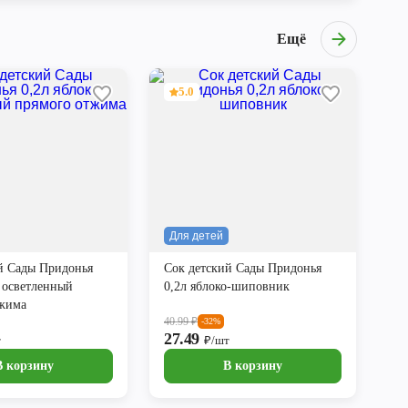
Ещё
5.0
Для детей
й Сады Придонья
Сок детский Сады Придонья
о осветленный
0,2л яблоко-шиповник
тжима
40.99
₽
-32%
27.49
т
₽/шт
В корзину
В корзину