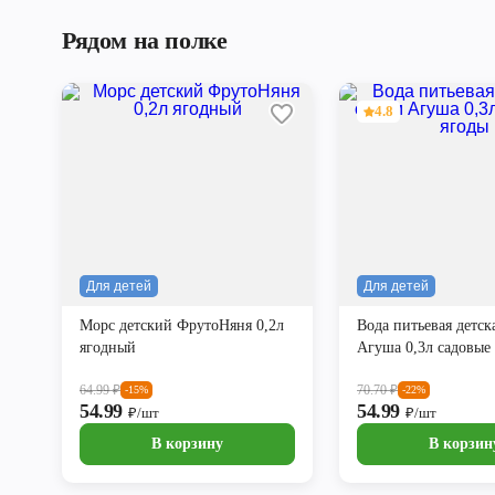
Рядом на полке
4.8
Для детей
Для детей
Морс детский ФрутоНяня 0,2л
Вода питьевая детск
ягодный
Агуша 0,3л садовые
64.99
₽
70.70
₽
-15%
-22%
54.99
54.99
₽/шт
₽/шт
В корзину
В корзин