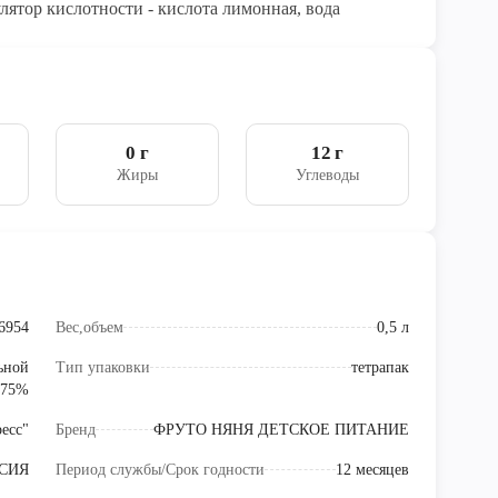
гулятор кислотности - кислота лимонная, вода
0 г
12 г
Жиры
Углеводы
6954
Вес,объем
0,5 л
льной
Тип упаковки
тетрапак
 75%
есс"
Бренд
ФРУТО НЯНЯ ДЕТСКОЕ ПИТАНИЕ
СИЯ
Период службы/Срок годности
12 месяцев