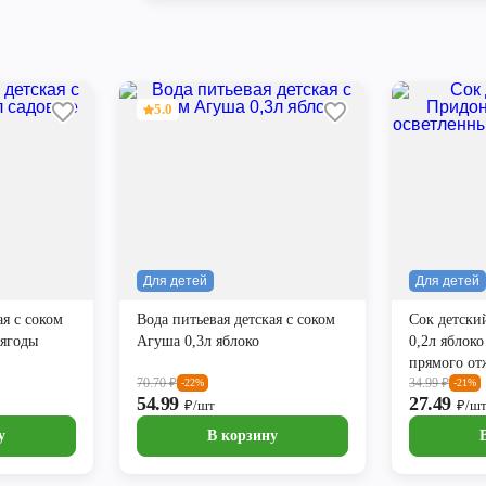
5.0
Для детей
Для детей
ая с соком
Вода питьевая детская с соком
Сок детски
 ягоды
Агуша 0,3л яблоко
0,2л яблок
прямого о
70.70
₽
34.99
₽
-22%
-21%
54.99
27.49
₽/шт
₽/ш
у
В корзину