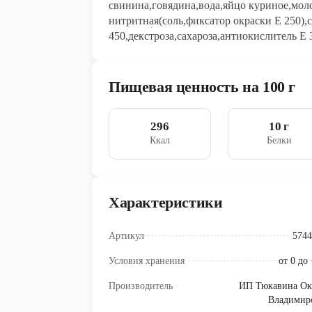
свинина,говядина,вода,яйцо куриное,мол
нитритная(соль,фиксатор окраски Е 250),
450,декстроза,сахароза,антиокислитель Е
Пищевая ценность на 100 г
296
10 г
Ккал
Белки
Характеристики
Артикул
5744
Условия хранения
от 0 до
Производитель
ИП Тюкавина Ок
Владимир