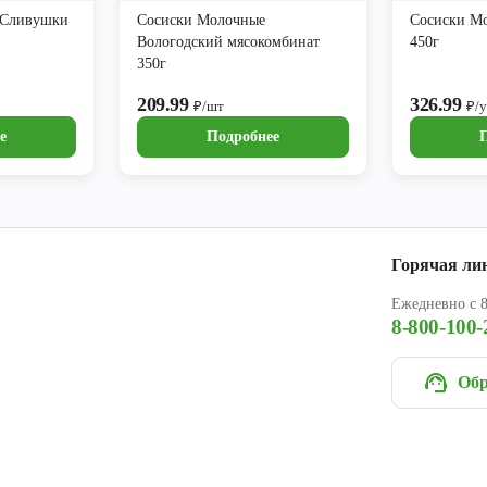
 Сливушки
Сосиски Молочные
Сосиски Мо
Вологодский мясокомбинат
450г
350г
209.99
326.99
₽/шт
₽/
е
Подробнее
Горячая ли
Ежедневно с 8
8-800-100-
Обр