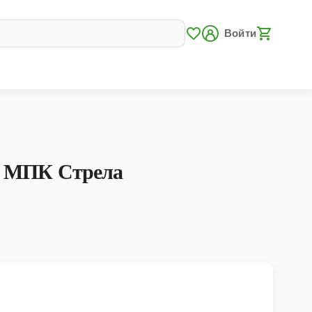
Войти
г МПК Стрела