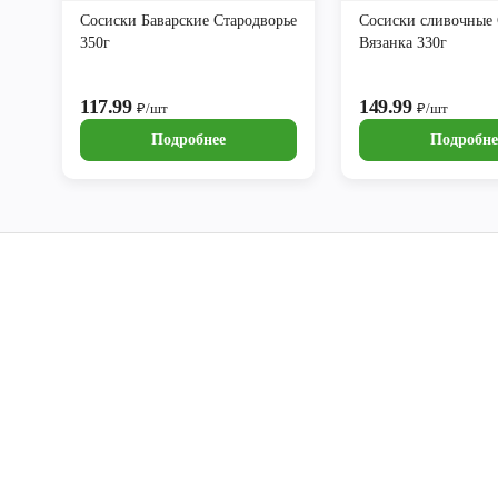
Сосиски Баварские Стародворье
Сосиски сливочные
350г
Вязанка 330г
117.99
149.99
₽/шт
₽/шт
Подробнее
Подробне