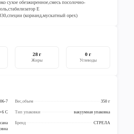
око сухое обезжиренное,смесь посолочно-
соль,стабилизатор Е
 330,специи (корианд,мускатный орех)
28 г
0 г
Жиры
Углеводы
06-7
Вес,объем
350 г
 +6 С
Тип упаковки
вакуумная упаковка
сана
Бренд
СТРЕЛА
овна