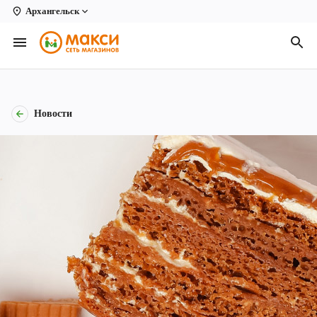
Архангельск
Вологда
Архангельск
Великий Устюг
Новости
Киров
Кирово-Чепецк
Коряжма
Котлас
Новодвинск
Рыбинск
Северодвинск