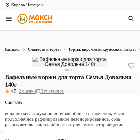
Кирово-Чепецк
Вологда
Архангельск
Великий Устюг
Каталог
Сладости и торты
Торты, пирожные, круассаны, кексы
Киров
Кирово-Чепецк
Вафельные коржи для торта Семья Довольна
Коряжма
140г
4.5
2 оценки
Нет отзывов
Котлас
Состав
Новодвинск
вода питьевая, мука пшеничная общего назначения, масло
Рыбинск
подсолнечное рафинированное дезодорированное, соль,
разрыхлитель гидрокарбонат натрия, эмульгатор лецитин
Северодвинск
соевый.