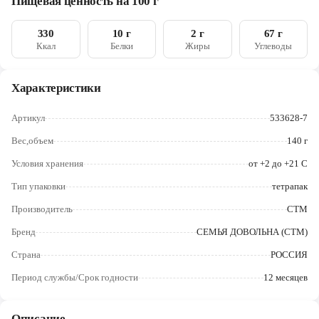
Пищевая ценность на 100 г
Череповец
330
10 г
2 г
67 г
Ярославль
Ккал
Белки
Жиры
Углеводы
Характеристики
Артикул
533628-7
Вес,объем
140 г
Условия хранения
от +2 до +21 С
Тип упаковки
тетрапак
Производитель
СТМ
Бренд
СЕМЬЯ ДОВОЛЬНА (СТМ)
Страна
РОССИЯ
Период службы/Срок годности
12 месяцев
Описание