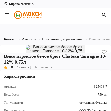
Кирово-Чепецк
Вологда
Архангельск
Великий Устюг
Каталог
Алкоголь
Шампанское, игристое вино
Вино игристое
Киров
Кирово-Чепецк
Вино игристое белое брют Chateau Tamagne 10-
12% 0,75л
Коряжма
5.0
14 оценок
Нет отзывов
Котлас
Характеристики
Новодвинск
Артикул
325498-7
Рыбинск
Вес,объем
750 мл
Тип упаковки
стеклянная бутылка
Северодвинск
Производитель
ООО "Кубань-вино"