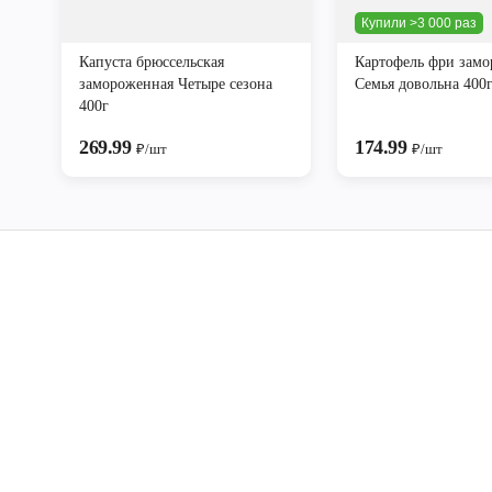
Купили >3 000 раз
Капуста брюссельская
Картофель фри зам
замороженная Четыре сезона
Семья довольна 400
400г
269.99
174.99
₽/шт
₽/шт