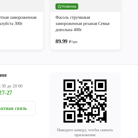
Новинка
етная замороженная
Фасоль стручковая
алуйста 300г
замороженная резаная Семья
довольна 400г
89.99
т
₽/шт
ния
:30 до 20:00
27-27
атная связь
Наведите камеру, чтобы скачать
приложение