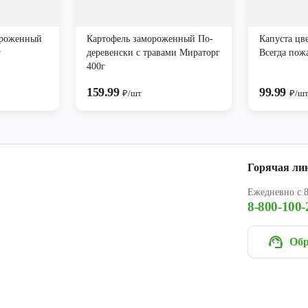
ороженный
Картофель замороженный По-
Капуста цв
г
деревенски с травами Мираторг
Всегда пож
400г
159.99
99.99
₽/шт
₽/ш
Горячая ли
Ежедневно с 8
8-800-100-
Обр