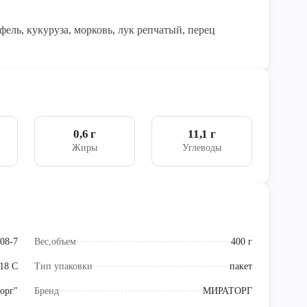
офель, кукуруза, морковь, лук репчатый, перец
0,6 г
11,1 г
Жиры
Углеводы
08-7
Вес,объем
400 г
18 С
Тип упаковки
пакет
орг"
Бренд
МИРАТОРГ