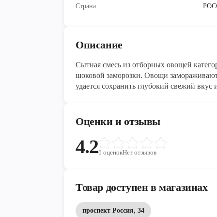
Страна
РОС
Описание
Сытная смесь из отборных овощей катего
шоковой заморозки. Овощи замораживаются практически сразу после снятия с грядки
удается сохранить глубокий свежий вкус
или самостоятельное блюдо — попробуйт
Оценки и отзывы
4.2
6
оценок
Нет отзывов
Товар доступен в магазинах
проспект Россия, 34