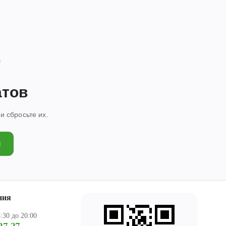
атов
 сбросьте их.
ы
ния
:30 до 20:00