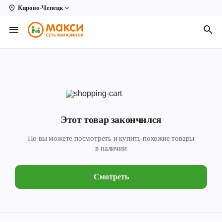
Кирово-Чепецк
Вологда
Архангельск
Великий Устюг
Киров
Кирово-Чепецк
Этот товар закончился
Коряжма
Но вы можете посмотреть и купить похожие товары
Котлас
в наличии
Новодвинск
Смотреть
Рыбинск
Северодвинск