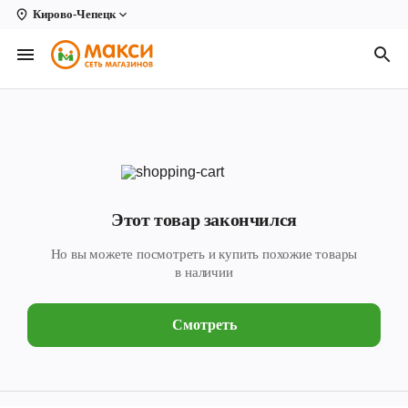
Кирово-Чепецк
Вологда
Архангельск
Великий Устюг
Киров
Кирово-Чепецк
Этот товар закончился
Коряжма
Но вы можете посмотреть и купить похожие товары
Котлас
в наличии
Новодвинск
Смотреть
Рыбинск
Северодвинск