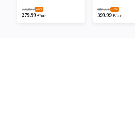
380.00
₽
480.00
₽
-26%
-16%
279.99
399.99
₽/шт
₽/шт