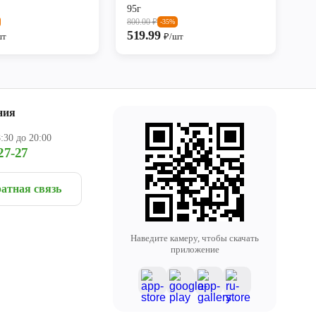
95г
800.00
₽
-35%
519.99
шт
₽/шт
ния
:30 до 20:00
27-27
атная связь
Наведите камеру, чтобы скачать
приложение