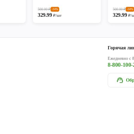
500.00
₽
500.00
₽
-34%
-34%
329.99
329.99
₽/шт
₽/
Горячая ли
Ежедневно с 8
8-800-100-
Обр