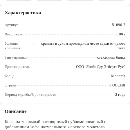
Череповец
Характеристики
Ярославль
Артикул
51890-7
Вес,объем
190 г
Условия
хранить в сухом прохладном месте вдали от яркого
хранения
света
Тип упаковки
стеклянная банка
Производитель
ООО "Якобс Дау Эгбертс Рус"
Бренд
Monarch
Страна
РОССИЯ
Период службы/Срок годности
2 года
Описание
Кофе натуральный растворимый сублимированный с
добавлением кофе натурального жареного молотого.