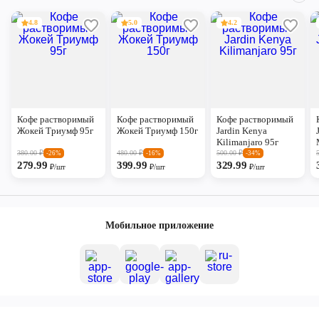
4.8
5.0
4.2
Кофе растворимый
Кофе растворимый
Кофе растворимый
Жокей Триумф 95г
Жокей Триумф 150г
Jardin Kenya
Kilimanjaro 95г
380.00
₽
480.00
₽
500.00
₽
-26%
-16%
-34%
279.99
399.99
329.99
₽/шт
₽/шт
₽/шт
Мобильное приложение