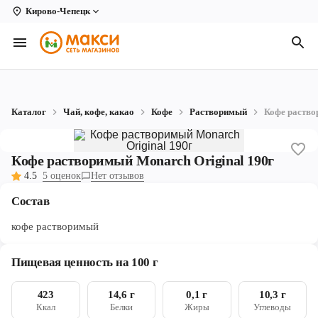
Кирово-Чепецк
Вологда
Архангельск
Великий Устюг
Каталог
Чай, кофе, какао
Кофе
Растворимый
Кофе раство
Киров
Кирово-Чепецк
Кофе растворимый Monarch Original 190г
4.5
5 оценок
Нет отзывов
Коряжма
Состав
Котлас
кофе растворимый
Новодвинск
Пищевая ценность на 100 г
Рыбинск
423
14,6 г
0,1 г
10,3 г
Северодвинск
Ккал
Белки
Жиры
Углеводы