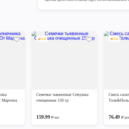
5.0
5.0
ника
Семечки тыквенные Семушка
Смесь сала
т Мартина
очищенные 150 гр
Толк&Польз
159.99
76.49
₽/шт
₽/ш