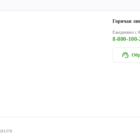
Горячая ли
Ежедневно с 8
8-800-100-
Обр
101378