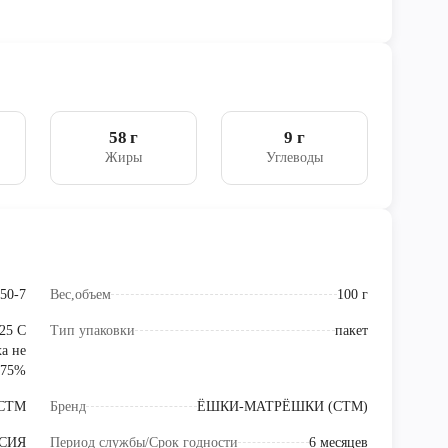
58 г
9 г
Жиры
Углеводы
50-7
Вес,объем
100 г
25 С
Тип упаковки
пакет
а не
 75%
СТМ
Бренд
ЁШКИ-МАТРЁШКИ (СТМ)
СИЯ
Период службы/Срок годности
6 месяцев