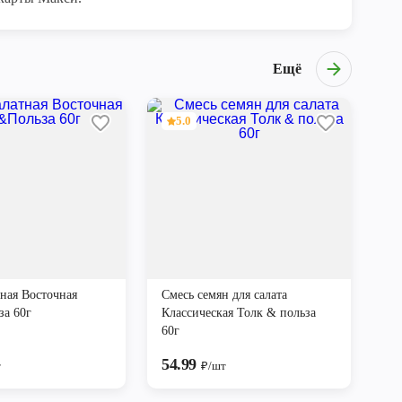
Ещё
5.0
тная Восточная
Смесь семян для салата
а 60г
Классическая Толк & польза
60г
54.99
т
₽/шт