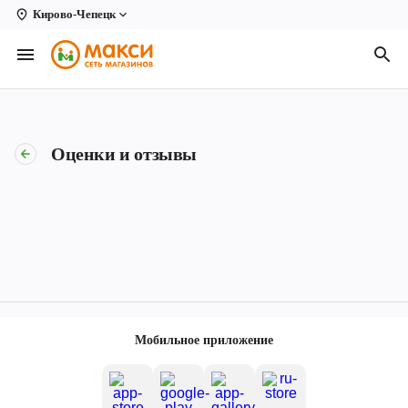
Кирово-Чепецк
Вологда
Архангельск
Великий Устюг
Оценки и отзывы
Киров
Кирово-Чепецк
Коряжма
Котлас
Новодвинск
Мобильное приложение
Рыбинск
Северодвинск