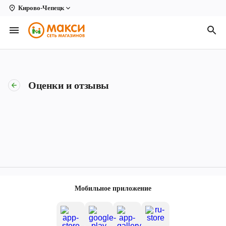
Кирово-Чепецк
Вологда
Архангельск
Великий Устюг
Оценки и отзывы
Киров
Кирово-Чепецк
Коряжма
Котлас
Новодвинск
Мобильное приложение
Рыбинск
Северодвинск