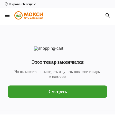
Кирово-Чепецк
Вологда
Архангельск
Великий Устюг
Киров
Кирово-Чепецк
Этот товар закончился
Коряжма
Но вы можете посмотреть и купить похожие товары
Котлас
в наличии
Новодвинск
Смотреть
Рыбинск
Северодвинск