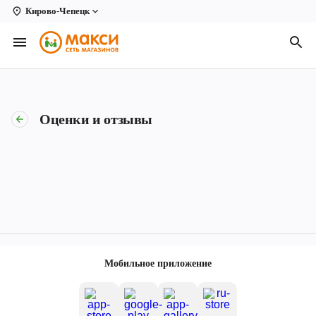
Кирово-Чепецк
Вологда
Архангельск
Великий Устюг
Оценки и отзывы
Киров
Кирово-Чепецк
Коряжма
Котлас
Новодвинск
Мобильное приложение
Рыбинск
Северодвинск