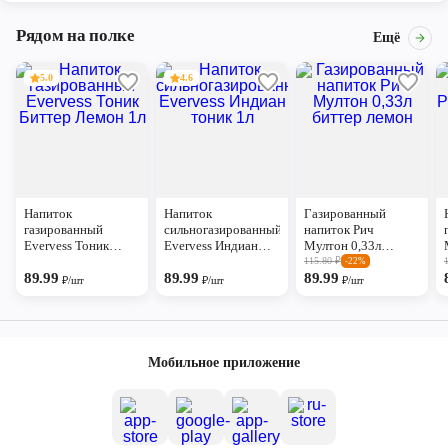
Рядом на полке
Ещё
5.0
4.6
Напиток
Напиток
Газированный
газированный
сильногазированный
напиток Рич
Evervess Тоник
Evervess Индиан
Мултон 0,33л
Биттер Лемон 1л
тоник 1л
биттер лемон
115.80
₽
-22%
89.99
89.99
89.99
₽/шт
₽/шт
₽/шт
Мобильное приложение