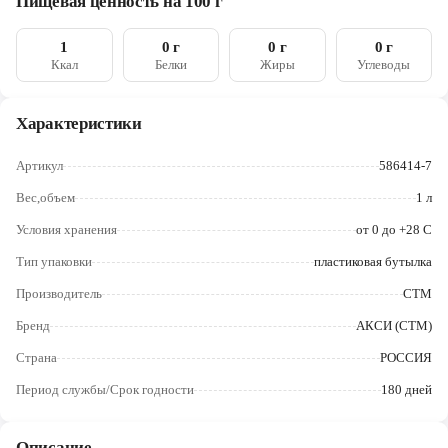
Пищевая ценность на 100 г
Череповец
1
0 г
0 г
0 г
Ярославль
Ккал
Белки
Жиры
Углеводы
Характеристики
Артикул
586414-7
Вес,объем
1 л
Условия хранения
от 0 до +28 С
Тип упаковки
пластиковая бутылка
Производитель
СТМ
Бренд
АКСИ (СТМ)
Страна
РОССИЯ
Период службы/Срок годности
180 дней
Описание