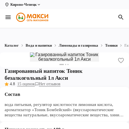
Кирово-Чепецк
Вологда
Архангельск
Великий Устюг
Каталог
Вода и напитки
Лимонады и газировка
Тоники
Га
Киров
Кирово-Чепецк
Газированный напиток Тоник
Коряжма
безалкогольный 1л Акси
4.8
15 оценок
Нет отзывов
Котлас
Состав
Новодвинск
вода питьевая, регулятор кислотности лимонная кислота,
Рыбинск
ароматизатор «Тоник Бомбейский» (вкусоароматические
вещества натуральные, вкусоароматические вещества, хинин),
Северодвинск
подсластители (натриевая соль цикламовой кислоты, сахарин
натриевая соль, аспартам*), консервант сорбат калия