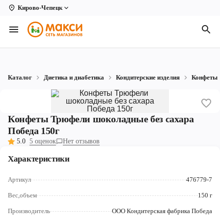
Кирово-Чепецк
Вологда
Архангельск
Великий Устюг
Каталог
Диетика и диабетика
Кондитерские изделия
Конфеты
Киров
Кирово-Чепецк
Конфеты Трюфели шоколадные без сахара
Коряжма
Победа 150г
5.0
5 оценок
Нет отзывов
Котлас
Характеристики
Новодвинск
Артикул
476779-7
Рыбинск
Вес,объем
150 г
Северодвинск
Производитель
ООО Кондитерская фабрика Победа