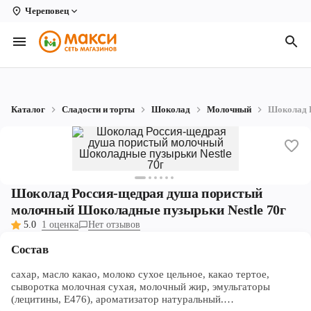
Череповец
Вологда
Архангельск
Великий Устюг
Каталог
Сладости и торты
Шоколад
Молочный
Шоколад Р
Киров
Кирово-Чепецк
Коряжма
Шоколад Россия-щедрая душа пористый
Котлас
молочный Шоколадные пузырьки Nestle 70г
5.0
1 оценка
Нет отзывов
Новодвинск
Состав
Рыбинск
сахар, масло какао, молоко сухое цельное, какао тертое,
сыворотка молочная сухая, молочный жир, эмульгаторы
Северодвинск
(лецитины, Е476), ароматизатор натуральный.