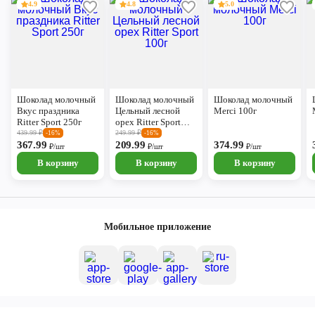
4.9
4.8
5.0
Шоколад молочный
Шоколад молочный
Шоколад молочный
Вкус праздника
Цельный лесной
Merci 100г
Ritter Sport 250г
орех Ritter Sport
100г
439.99
₽
249.99
₽
-16%
-16%
367.99
209.99
374.99
₽/шт
₽/шт
₽/шт
В корзину
В корзину
В корзину
Мобильное приложение