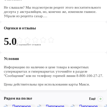
Не слышали? Мы подсмотрели рецепт этого восхитительного
десерта у австралийцев, но, конечно же, изменили главное.
Убрали из рецепта сахар.
Две нежные, тающие во рту бисквитные половинки соединены
легкой кремовой начинкой в одно невероятно вкусное
Оценки и отзывы
пирожное, облиты глазурью и обсыпаны кокосовой стружкой.
5.0
2
оценки
Нет отзывов
Условия
Информацию по наличию и цене товара в конкретных 
супермаркетах и гипермаркетах уточняйте в разделе 
"Сообщения" или по телефону горячей линии 8-800-100-27-27. 

Цены действительны при использовании карты Макси.
Рядом на полке
Ещё