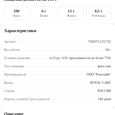
полидекстроза, крахмал модифицированный, каррагинан;
Череповец
влагоудерживающий агент глицерин; эмульгатор лецитин
соевый; разрыхлитель гидрокарбонат натрия (сода пищевая);
190
6 г
13 г
8,5 г
Ярославль
соль; ароматизаторы натуральные; консервант сорбат калия
Ккал
Белки
Жиры
Углеводы
Характеристики
Артикул
550472-131732
Вес,объем
50 г
Условия хранения
от 0 до +23С при влажности не более 75%
Тип упаковки
флоу-пак
Производитель
ООО "Роял кейк"
Бренд
ROYAL CAKE
Страна
РОССИЯ
Период службы/Срок годности
180 дней
Описание