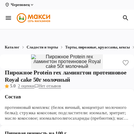
Череповец
Вологда
Архангельск
Великий Устюг
Каталог
Сладости и торты
Торты, пирожные, круассаны, кексы
Киров
Кирово-Чепецк
Пирожное Protein rex ламингтон протеиновое
Коряжма
Royal cake 50г молочный
5.0
2 оценки
Нет отзывов
Котлас
Состав
Новодвинск
протеиновый комплекс (белок яичный, концентрат молочного
Рыбинск
белка); стружка кокосовая; подсластители: изомальт, эритрит;
масло кокосовое; изомальтоолигосахариды (пребиотик); масло
растительное; вода питьевая; мука пшеничная; молоко сухое
Северодвинск
обезжиренное; желток яичный; мука миндальная; загустители:
Пищевая ценность на 100 г