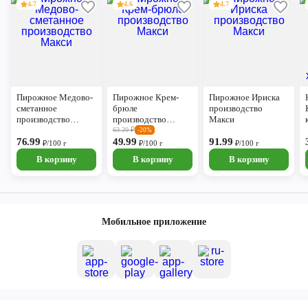
4.7
4.6
4.7
Пирожное Медово-
Пирожное Крем-
Пирожное Ириска
сметанное
брюле
производство
производство
производство
Макси
Макси
Макси
63.20
₽
-20%
76.99
49.99
91.99
₽/100 г
₽/100 г
₽/100 г
В корзину
В корзину
В корзину
Мобильное приложение