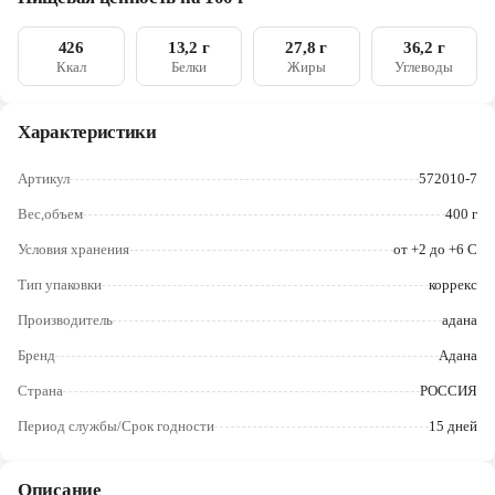
Череповец
426
13,2 г
27,8 г
36,2 г
Ярославль
Ккал
Белки
Жиры
Углеводы
Характеристики
Артикул
572010-7
Вес,объем
400 г
Условия хранения
от +2 до +6 C
Тип упаковки
коррекс
Производитель
адана
Бренд
Адана
Страна
РОССИЯ
Период службы/Срок годности
15 дней
Описание