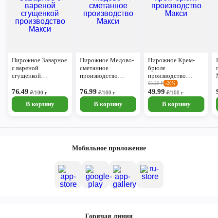
Пирожное Заварное
Пирожное Медово-
Пирожное Крем-
с вареной
сметанное
брюле
сгущенкой
производство
производство
производство
Макси
Макси
63.20
₽
-20%
Макси
76.49
76.99
49.99
₽/100 г
₽/100 г
₽/100 г
В корзину
В корзину
В корзину
Мобильное приложение
Горячая линия