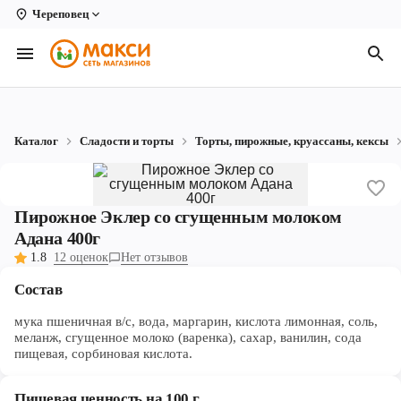
Череповец
Вологда
Архангельск
Великий Устюг
Каталог
Сладости и торты
Торты, пирожные, круассаны, кексы
Киров
Кирово-Чепецк
Пирожное Эклер со сгущенным молоком
Коряжма
Адана 400г
1.8
12 оценок
Нет отзывов
Котлас
Состав
Новодвинск
мука пшеничная в/с, вода, маргарин, кислота лимонная, соль,
Рыбинск
меланж, сгущенное молоко (варенка), сахар, ванилин, сода
пищевая, сорбиновая кислота.
Северодвинск
Пищевая ценность на 100 г