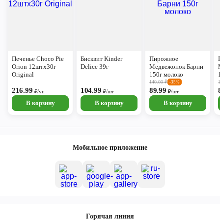
Печенье Choco Pie
Бисквит Kinder
Пирожное
Orion 12штх30г
Delice 39г
Медвежонок Барни
Original
150г молоко
140.00
₽
-35%
216.99
104.99
89.99
₽/уп
₽/шт
₽/шт
В корзину
В корзину
В корзину
Мобильное приложение
Горячая линия