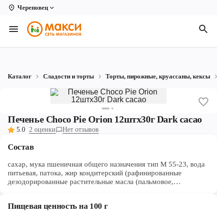
Череповец
Вологда
Архангельск
Великий Устюг
Каталог
Сладости и торты
Торты, пирожные, круассаны, кексы
Киров
Кирово-Чепецк
Печенье Choco Pie Orion 12штх30г Dark cacao
Коряжма
5.0
2 оценки
Нет отзывов
Котлас
Состав
Новодвинск
сахар, мука пшеничная общего назначения тип М 55-23, вода
питьевая, патока, жир кондитерский (рафинированные
дезодорированные растительные масла (пальмовое,
Рыбинск
подсолнечное, соевое), эмульгатор (лецитин соевый),
антиокислители (Е 319, лимонная кислота)), жир специального
Северодвинск
Пищевая ценность на 100 г
назначения (рафинированные дезодорированные растительные
масла (пальмовое, пальмоядровое, масло ши), эмульгаторы