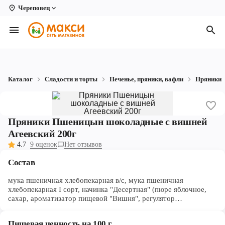
Череповец
Вологда
Архангельск
Великий Устюг
Каталог
Сладости и торты
Печенье, пряники, вафли
Пряники
Киров
Кирово-Чепецк
Пряники Пшеницын шоколадные с вишней
Коряжма
Агеевский 200г
4.7
9 оценок
Нет отзывов
Котлас
Состав
Новодвинск
мука пшеничная хлебопекарная в/с, мука пшеничная
Рыбинск
хлебопекарная I сорт, начинка "Десертная" (пюре яблочное,
сахар, ароматизатор пищевой "Вишня", регулятор
кислотности-лимонная кислота, консервант-сорбиновая
Северодвинск
кислота, натуральный пищевой краситель-кармин), сахар
Пищевая ценность на 100 г