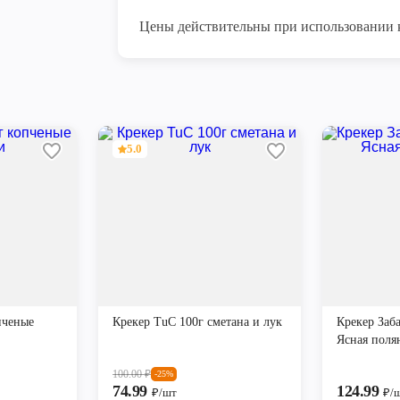
Цены действительны при использовании 
5.0
пченые
Крекер TuC 100г сметана и лук
Крекер Заб
Ясная поля
100.00
₽
-25%
74.99
124.99
₽/шт
₽/