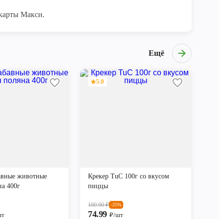
карты Макси.
Ещё
5.0
авные животные
Крекер TuC 100г со вкусом
на 400г
пиццы
100.00
₽
-25%
74.99
шт
₽/шт