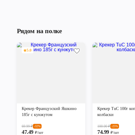
Рядом на полке
5.0
Крекер Французский Яшкино
Крекер TuC 100г ко
185г с кунжутом
колбаски
69.99
₽
100.00
₽
-32%
-25%
47.49
74.99
₽/шт
₽/шт