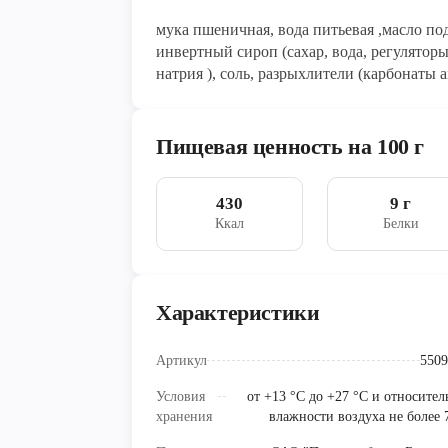
мука пшеничная, вода питьевая ,масло п
инвертный сироп (сахар, вода, регулятор
натрия ), соль, разрыхлители (карбонаты аммония, гидрокарбонат натрия), продукты яичные,
молоко сухое обезжиренное
Пищевая ценность на 100 г
430
9 г
Ккал
Белки
Характеристики
Артикул
5509
Условия
от +13 °C до +27 °C и относите
хранения
влажности воздуха не более 