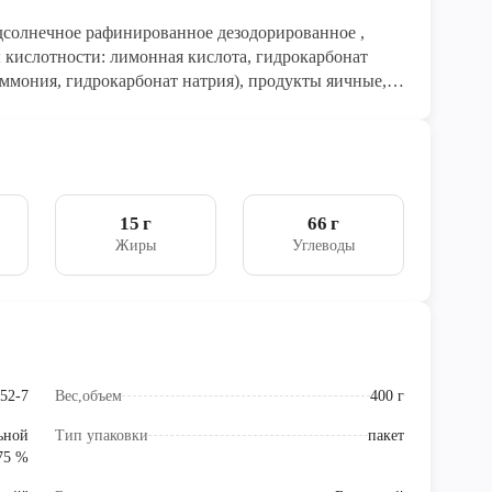
одсолнечное рафинированное дезодорированное ,
ы кислотности: лимонная кислота, гидрокарбонат
15 г
66 г
Жиры
Углеводы
52-7
Вес,объем
400 г
льной
Тип упаковки
пакет
75 %