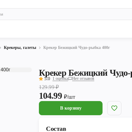
Крекеры, галеты
Крекер Бежицкий Чудо-рыбка 400г
Крекер Бежицкий Чудо-
5.0
1 оценка
Нет отзывов
129.99
₽
104.99
₽/шт
В корзину
Состав