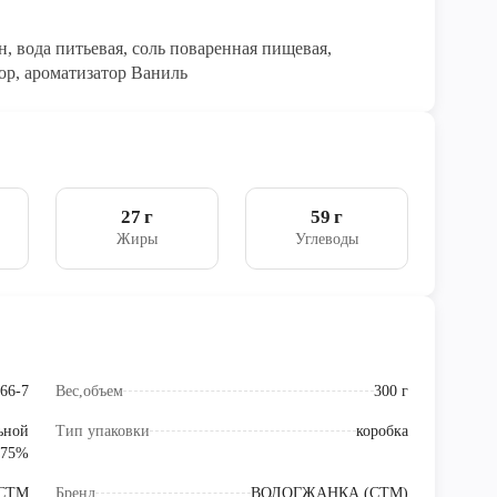
н, вода питьевая, соль поваренная пищевая,
ор, ароматизатор Ваниль
27 г
59 г
Жиры
Углеводы
66-7
Вес,объем
300 г
ьной
Тип упаковки
коробка
 75%
СТМ
Бренд
ВОЛОГЖАНКА (СТМ)