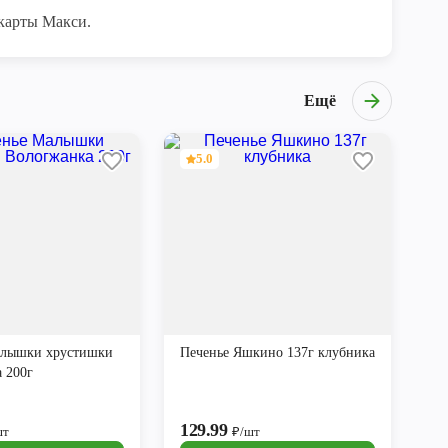
карты Макси.
Ещё
5.0
алышки хрустишки
Печенье Яшкино 137г клубника
 200г
129.99
шт
₽/шт