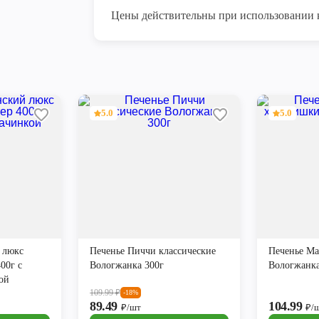
Цены действительны при использовании 
5.0
5.0
 люкс
Печенье Пиччи классические
Печенье М
00г с
Вологжанка 300г
Вологжанка
ой
109.99
₽
-18%
89.49
104.99
₽/шт
₽/