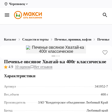
Череповец
Вологда
Архангельск
Великий Устюг
Каталог
Сладости и торты
Печенье, пряники, вафли
Печенье
Киров
Кирово-Чепецк
Печенье овсяное Хватай-ка 400г классическое
Коряжма
4.9
10 оценок
Нет отзывов
Котлас
Характеристики
Новодвинск
Артикул
341952-7
Рыбинск
Вес,объем
400 г
Производитель
ЗАО "Кондитерское объединение Любимый Край
Северодвинск
Бренд
Любимый край