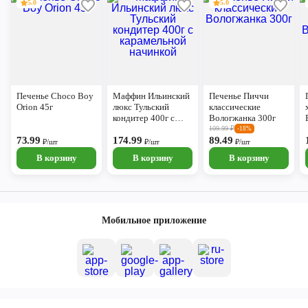
5.0
5.0
Печенье Choco Boy
Маффин Ильинский
Печенье Пиччи
Orion 45г
люкс Тульский
классические
кондитер 400г с
Вологжанка 300г
карамельной
109.99
₽
-18%
73.99
начинкой
174.99
89.49
₽/шт
₽/шт
₽/шт
В корзину
В корзину
В корзину
Мобильное приложение