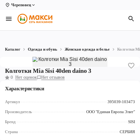
Череповец
Вологда
Архангельск
Великий Устюг
Каталог
Одежда и обувь
Женская одежда и белье
Колготки Mia
Киров
Кирово-Чепецк
Колготки Mia Sisi 40den daino 3
0
Нет оценок
Нет отзывов
Коряжма
Характеристики
Котлас
Артикул
395039-103473
Новодвинск
Производитель
ООО "Единая Европа Элит"
Рыбинск
Бренд
SISI
Северодвинск
Страна
СЕРБИЯ