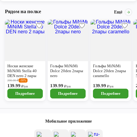
Рядом на полке
Ещё
Носки женские
Гольфы MiNiMi
Гольфы MiNiMi
MiNiMi Stella 40
Dolce 20den 2пары
Dolce 20den 2пары
DEN nero 2 пары
nero
caramello
200.00
₽
-30%
139.99
139.99
139.99
₽/уп
₽/уп
₽/уп
Подробнее
Подробнее
Подробнее
Мобильное приложение