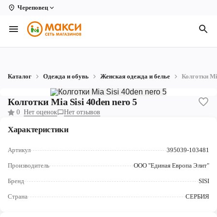
Череповец
Вологда
Архангельск
Великий Устюг
Каталог
Одежда и обувь
Женская одежда и белье
Колготки Mia
Киров
Колготки Mia Sisi 40den nero 5
Кирово-Чепецк
0
Нет оценок
Нет отзывов
Коряжма
Характеристики
Котлас
Артикул
395039-103481
Новодвинск
Производитель
ООО "Единая Европа Элит"
Бренд
SISI
Рыбинск
Страна
СЕРБИЯ
Северодвинск