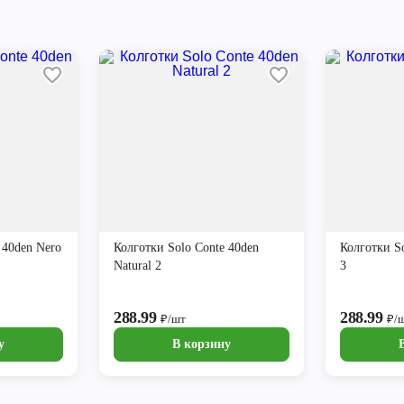
 40den Nero
Колготки Solo Conte 40den
Колготки So
Natural 2
3
288.99
288.99
₽/шт
₽/
у
В корзину