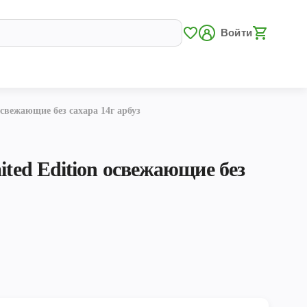
Войти
освежающие без сахара 14г арбуз
ited Edition освежающие без