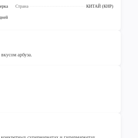
ерка
Страна
КИТАЙ (КНР)
дней
Освежающие драже без сахара Freshbox со вкусом арбуза.
конкретных супермаркетах и гипермаркетах 