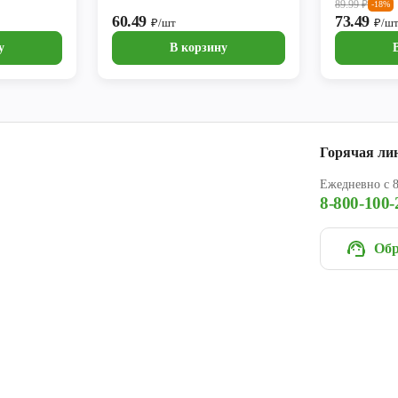
89.99
₽
-18%
60.49
73.49
₽/шт
₽/ш
у
В корзину
Горячая ли
Ежедневно с 8
8-800-100-
Обр