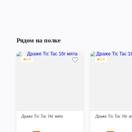
Рядом на полке
4.8
5.0
Драже Tic Tac 16г мята
Драже Tic Tac 16г а