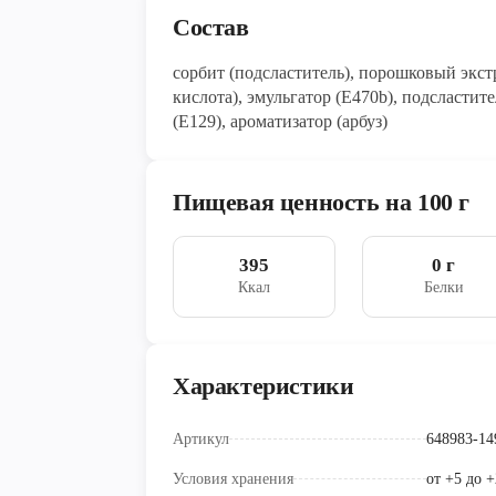
Состав
сорбит (подсластитель), порошковый экстракт арбуза, регулятор кислотности (лимонная
кислота), эмульгатор (Е470b), подсластит
(Е129), ароматизатор (арбуз)
Пищевая ценность на 100 г
395
0 г
Ккал
Белки
Характеристики
Артикул
648983-14
Условия хранения
от +5 до 