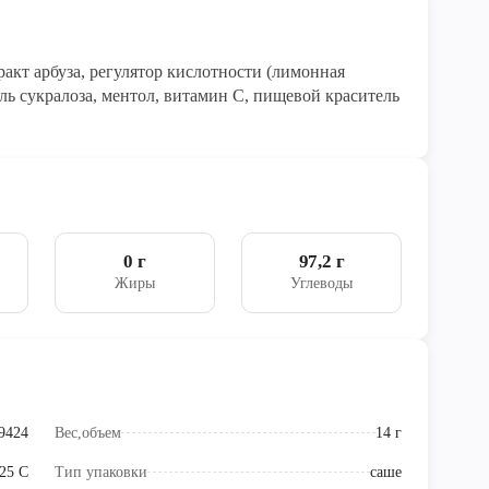
ель сукралоза, ментол, витамин С, пищевой краситель
0 г
97,2 г
Жиры
Углеводы
9424
Вес,объем
14 г
+25 C
Тип упаковки
саше