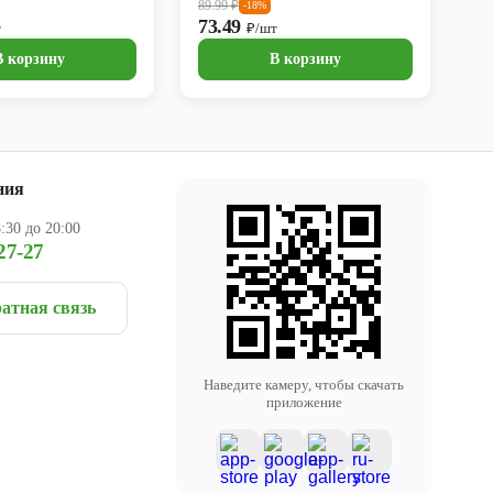
89.99
₽
-18%
73.49
т
₽/шт
В корзину
В корзину
ния
:30 до 20:00
27-27
атная связь
Наведите камеру, чтобы скачать
приложение