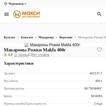
Череповец
Вологда
Архангельск
Великий Устюг
Каталог
Бакалея
Макароны
Короткие
Макароны Рожки M
Киров
Макароны Рожки Makfa 400г
Кирово-Чепецк
4.8
21 оценка
Нет отзывов
Коряжма
Характеристики
Котлас
Артикул
402537-7
Новодвинск
Вес,объем
400 г
Производитель
АО "МАКФА"
Рыбинск
Бренд
МАКФА
Северодвинск
Период службы/Срок годности
2 года