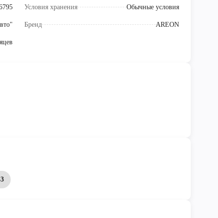
6795
Условия хранения
Обычные условия
вто"
Бренд
AREON
яцев
43