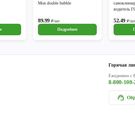
Mon double bubble
самоклеющ
водитель 
AVS
89.99
52.49
₽/шт
₽/ш
е
Подробнее
Горячая ли
Ежедневно с 8
8-800-100-
Обр