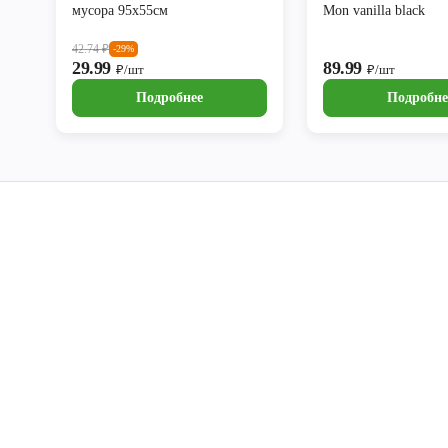
мусора 95х55см
Mon vanilla black
42.74
₽
-29%
29.99
89.99
₽/шт
₽/шт
Подробнее
Подробне