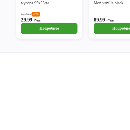
мусора 95х55см
Mon vanilla black
42.74
₽
-29%
29.99
89.99
₽/шт
₽/шт
Подробнее
Подробне