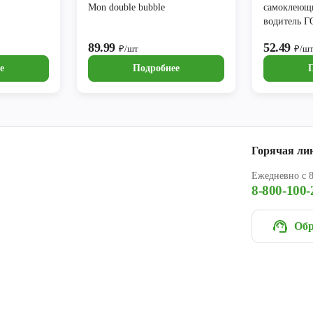
Mon double bubble
самоклеющ
водитель 
AVS
89.99
52.49
₽/шт
₽/ш
е
Подробнее
Горячая ли
Ежедневно с 8
8-800-100-
Обр