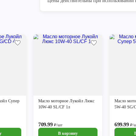
Цены действительны при использовании 
койл Супер
Масло моторное Лукойл Люкс
Масло мото
10W-40 SL/CF 1л
5W-40 SG/
709.99
699.99
₽/шт
₽/
у
В корзину