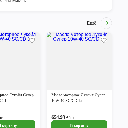
карты Макси.
Ещё
рное Лукойл Супер
Масло моторное Лукойл Супер
CD 1л
10W-40 SG/CD 1л
654.99
шт
₽/шт
В корзину
В корзину