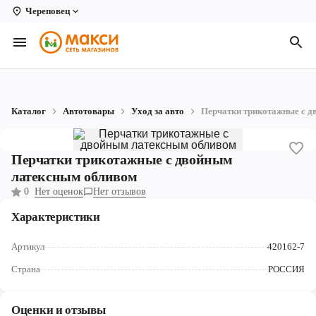
Череповец
Вологда
Архангельск
Великий Устюг
Каталог
Автотовары
Уход за авто
Перчатки трикотажные с 
Киров
Кирово-Чепецк
Перчатки трикотажные с двойным
латексным обливом
Коряжма
0
Нет оценок
Нет отзывов
Котлас
Характеристики
Новодвинск
Артикул
420162-7
Рыбинск
Страна
РОССИЯ
Северодвинск
Оценки и отзывы