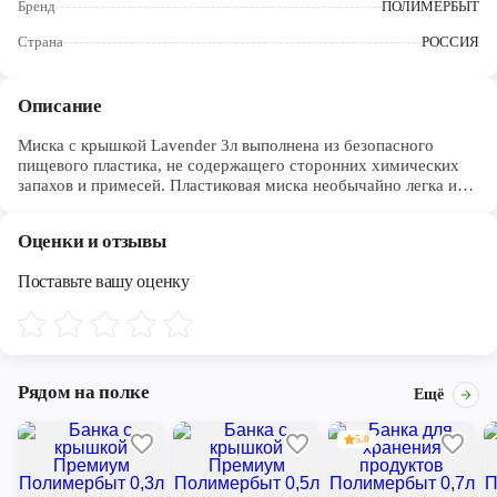
Бренд
ПОЛИМЕРБЫТ
Череповец
Страна
РОССИЯ
Ярославль
Описание
Миска с крышкой Lavender 3л выполнена из безопасного
пищевого пластика, не содержащего сторонних химических
запахов и примесей. Пластиковая миска необычайно легка и
прочна, а крышка позволяет дольше сохранять продукты
свежими и предотвращает их заветривание. Благодаря
Оценки и отзывы
матовой поверхности, миска не будет скользить в руках при
приготовлении. Изделие из новой коллекции Lavtnder имеет
Поставьте вашу оценку
цвет свежей лаванды. Миску украшает наклейка в нежном
акварельном дизайне. Миску просто мыть, как в горячей, так и
в холодной воде. Возможно мытье в посудомоечной машине.
Рядом на полке
Ещё
5.0