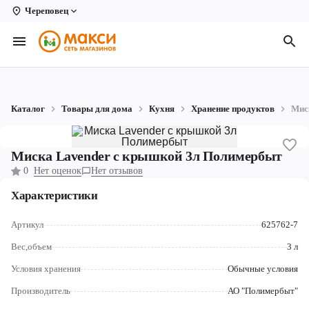
Череповец
Вологда
Архангельск
Великий Устюг
Каталог
Товары для дома
Кухня
Хранение продуктов
Мис
Киров
Кирово-Чепецк
Миска Lavender с крышкой 3л Полимербыт
0
Нет оценок
Нет отзывов
Коряжма
Характеристики
Котлас
Артикул
625762-7
Новодвинск
Вес,объем
3 л
Рыбинск
Условия хранения
Обычные условия
Северодвинск
Производитель
АО "Полимербыт"