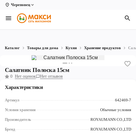
Череповец
Вологда
Архангельск
Великий Устюг
Каталог
Товары для дома
Кухня
Хранение продуктов
Сал
Киров
Кирово-Чепецк
Салатник Полоска 15см
0
Нет оценок
Нет отзывов
Коряжма
Характеристики
Котлас
Артикул
642469-7
Новодвинск
Условия хранения
Обычные условия
Рыбинск
Производитель
ROYAUMANN CO.,LTD
Северодвинск
Бренд
ROYAUMANN CO.,LTD