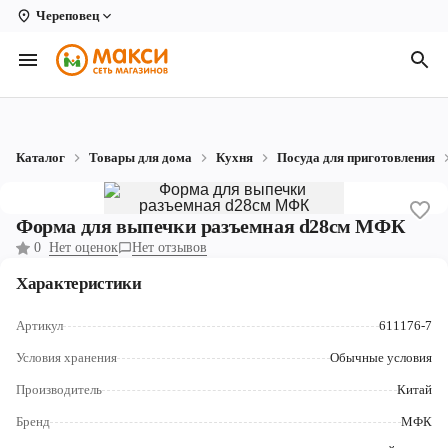
Череповец
Вологда
Архангельск
Великий Устюг
Каталог
Товары для дома
Кухня
Посуда для приготовления
Киров
Кирово-Чепецк
Форма для выпечки разъемная d28cм МФК
0
Нет оценок
Нет отзывов
Коряжма
Характеристики
Котлас
Артикул
611176-7
Новодвинск
Условия хранения
Обычные условия
Рыбинск
Производитель
Китай
Северодвинск
Бренд
МФК