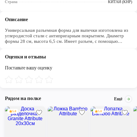
Страна
КИТАЙ (КНР)
Череповец
Ярославль
Описание
Универсальная разъемная форма для выпечки изготовлена из
углеродистой стали с антипригарным покрытием. Диаметр
формы 28 см, высота 6,5 см. Имеет разъем, с помощью
которого снимается дно и выпечка легко вынимается из
формы. Во избежание протекания теста рекомендуется
Оценки и отзывы
проложить дно формы пекарской бумагой, смазанной
небольшим количеством масла. Для использования в духовом
Поставьте вашу оценку
шкафу. Можно использовать в посудомоечной машине. Не
использовать в СВЧ и на открытом огне!
Рядом на полке
Ещё
5.0
5.0