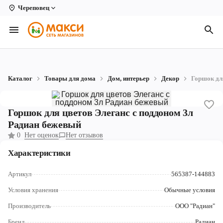
Череповец
Вологда
Архангельск
Великий Устюг
Каталог
Товары для дома
Дом, интерьер
Декор
Горшок дл
Киров
Кирово-Чепецк
Горшок для цветов Элеганс с поддоном 3л
Радиан бежевый
Коряжма
0
Нет оценок
Нет отзывов
Котлас
Характеристики
Новодвинск
Артикул
565387-144883
Рыбинск
Условия хранения
Обычные условия
Производитель
ООО "Радиан"
Северодвинск
Бренд
Радиан