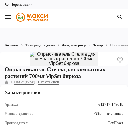
Череповец
Вологда
Архангельск
Великий Устюг
Каталог
Товары для дома
Дом, интерьер
Декор
Опрыскива
Киров
Кирово-Чепецк
Опрыскиватель Стелла для комнатных
Коряжма
растений 700мл VipSet бирюза
0
Нет оценок
Нет отзывов
Котлас
Характеристики
Новодвинск
Артикул
642747-148619
Рыбинск
Условия хранения
Обычные условия
Северодвинск
Производитель
ТехПласт