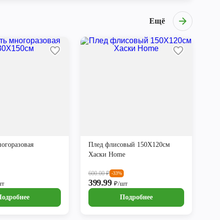
Ещё
ногоразовая
Плед флисовый 150Х120см
Хаски Home
600.00
₽
-33%
399.99
шт
₽/шт
Подробнее
Подробнее