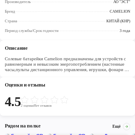
Производитель
АО "ЭСТ"
Череповец
Бренд
CAMELION
Ярославль
Страна
КИТАЙ (КНР)
Период службы/Срок годности
3 года
Описание
Солевые батарейки Camelion предназначены для устройств с
равномерным и невысоким энергопотреблением (настенные
часы,пульты дистанционного управления, игрушки, фонари и
др.)
Оценки и отзывы
4.5
2
оценки
Нет отзывов
Рядом на полке
Ещё