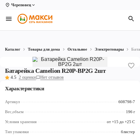
Череповец
Вологда
Архангельск
Великий Устюг
Каталог
Товары для дома
Остальное
Электротовары
Бата
Киров
Кирово-Чепецк
Батарейка Camelion R20P-BP2G 2шт
4.5
2 оценки
Нет отзывов
Коряжма
Характеристики
Котлас
Артикул
608798-7
Новодвинск
Вес,объем
196 г
Рыбинск
Условия хранения
от +15 до +25 C
Северодвинск
Тип упаковки
блистер