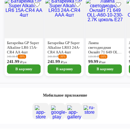
Батарейка GP Super
Батарейка GP Super
Лампа
Alkaline LR6 15А-
Alkaline LR03 24А-
светодиодная
CR4 АА 4шт
CR4 ААА 4шт
Онлайт 71 649 ОLL-
A60-10-230-2.7K
349.99
₽
349.99
₽
119.99
₽
-30%
-30%
-16%
241.99
241.99
цоколь E27
99.99
₽/уп
₽/уп
₽/шт
В корзину
В корзину
В корзину
Мобильное приложение