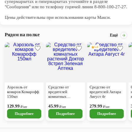
супермаркетах и гипермаркетах уточняйте в разделе 
"Сообщения" или по телефону горячей линии 8-800-100-27-27. 

Цены действительны при использовании карты Макси.
Рядом на полке
Ещё
5.0
Аэрозоль от
Средство от
Средство от
комаров Комарофф
вредителей
вредителей Актара
150мл
комнатных
Август 4г
растений Доктор
129.99
8стрел Зеленая
45.99
279.99
₽/шт
₽/шт
₽/шт
Аптека
Подробнее
Подробнее
Подробнее