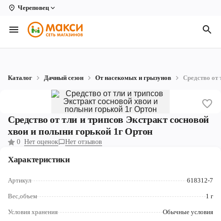
Череповец
Вологда
Архангельск
Великий Устюг
Каталог
Дачный сезон
От насекомых и грызунов
Средство от 
Киров
Кирово-Чепецк
Средство от тли и трипсов Экстракт сосновой
Коряжма
хвои и полыни горькой 1г Ортон
0
Нет оценок
Нет отзывов
Котлас
Характеристики
Новодвинск
Артикул
618312-7
Рыбинск
Вес,объем
1 г
Северодвинск
Условия хранения
Обычные условия